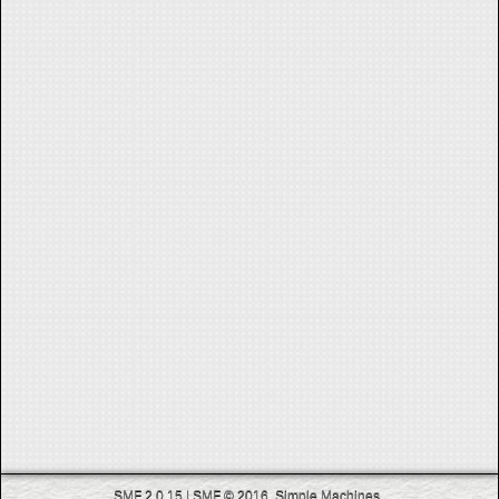
SMF 2.0.15
|
SMF © 2016
,
Simple Machines