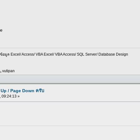
ue
อมูล Excel/ Access/ VBA Excel/ VBA Access/ SQL Server/ Database Design
m
,
vutipan
e Up / Page Down ครับ
, 09:24:13 »